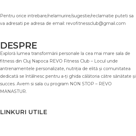
Pentru orice intrebare/nelamurire/sugestie/reclamatie puteti sa
va adresati pe adresa de email: revofitnessclub@gmail.com
DESPRE
Exploră lumea transformării personale la cea mai mare sala de
fitness din Cluj Napoca REVO Fitness Club – Locul unde
antrenamentele personalizate, nutriția de elită și comunitatea
dedicată se întâlnesc pentru a-ți ghida călătoria către sănătate și
succes. Avem si sala cu program NON STOP – REVO
MANASTUR.
LINKURI UTILE
Termeni și Condiții
Politica de Confidențialitate
Politica de Cookies