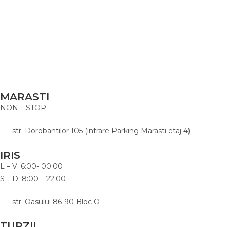
Exercitare drepturi conform reglementărilor GDPR
Modifică setările tale de comunicare
Regulament intern de funcționare
Regulament Anulare
Download Logo
MARASTI
NON – STOP
str. Dorobantilor 105 (intrare Parking Marasti etaj 4)
IRIS
L – V: 6:00- 00:00
S – D: 8:00 – 22:00
str. Oasului 86-90 Bloc O
TURZII