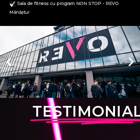
Sala de fitness cu program NON STOP - REVO
Mănăștur
TESTIMONIA
S
D
R
A
A
R
S
D
u
e
e
n
m
e
u
e
n
f
v
t
f
v
n
f
t
i
o
r
o
o
t
i