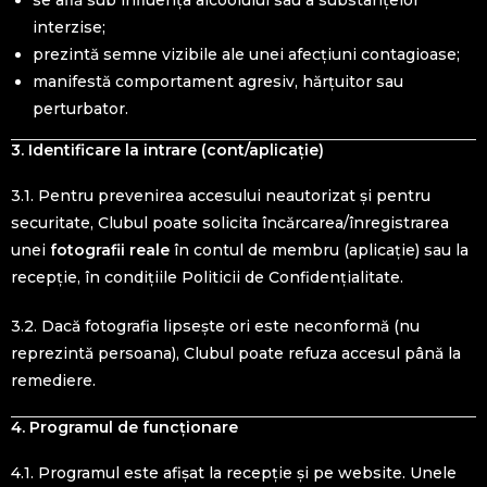
se află sub influența alcoolului sau a substanțelor
interzise;
prezintă semne vizibile ale unei afecțiuni contagioase;
manifestă comportament agresiv, hărțuitor sau
perturbator.
3. Identificare la intrare (cont/aplicație)
3.1. Pentru prevenirea accesului neautorizat și pentru
securitate, Clubul poate solicita încărcarea/înregistrarea
unei
fotografii reale
în contul de membru (aplicație) sau la
recepție, în condițiile Politicii de Confidențialitate.
3.2. Dacă fotografia lipsește ori este neconformă (nu
reprezintă persoana), Clubul poate refuza accesul până la
remediere.
4. Programul de funcționare
4.1. Programul este afișat la recepție și pe website. Unele