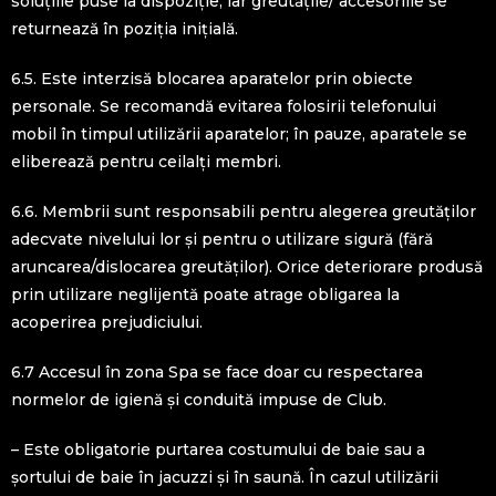
soluțiile puse la dispoziție, iar greutățile/ accesoriile se
returnează în poziția inițială.
6.5. Este interzisă blocarea aparatelor prin obiecte
personale. Se recomandă evitarea folosirii telefonului
mobil în timpul utilizării aparatelor; în pauze, aparatele se
eliberează pentru ceilalți membri.
6.6. Membrii sunt responsabili pentru alegerea greutăților
adecvate nivelului lor și pentru o utilizare sigură (fără
aruncarea/dislocarea greutăților). Orice deteriorare produsă
prin utilizare neglijentă poate atrage obligarea la
acoperirea prejudiciului.
6.7 Accesul în zona Spa se face doar cu respectarea
normelor de igienă și conduită impuse de Club.
– Este obligatorie purtarea costumului de baie sau a
șortului de baie în jacuzzi și în saună. În cazul utilizării